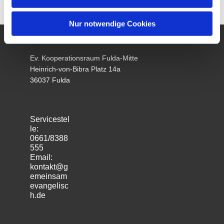
Nur notwendige Cookies
Ev. Kooperationsraum Fulda-Mitte
Heinrich-von-Bibra Platz 14a
36037 Fulda
Servicestel
le:
0661/8388
555
Email:
kontakt@g
emeinsam
evangelisc
h.de
m