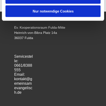
Nur notwendige Cookies
Ev. Kooperationsraum Fulda-Mitte
Heinrich-von-Bibra Platz 14a
36037 Fulda
Servicestel
le:
0661/8388
555
Email:
kontakt@g
emeinsam
evangelisc
h.de
m