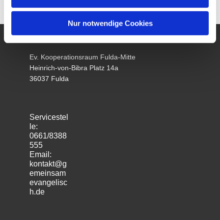
Nur notwendige Cookies
Ev. Kooperationsraum Fulda-Mitte
Heinrich-von-Bibra Platz 14a
36037 Fulda
Servicestel
le:
0661/8388
555
Email:
kontakt@g
emeinsam
evangelisc
h.de
m