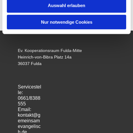
Auswahl erlauben
Nur notwendige Cookies
Ev. Kooperationsraum Fulda-Mitte
Heinrich-von-Bibra Platz 14a
36037 Fulda
Servicestel
le:
0661/8388
555
Email:
kontakt@g
emeinsam
evangelisc
h.de
m