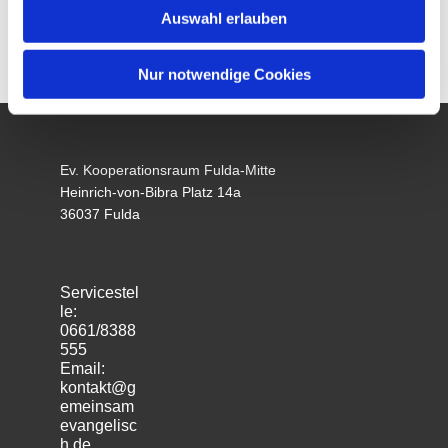
Auswahl erlauben
Nur notwendige Cookies
Ev. Kooperationsraum Fulda-Mitte
Heinrich-von-Bibra Platz 14a
36037 Fulda
Servicestel
le:
0661/8388
555
Email:
kontakt@g
emeinsam
evangelisc
h.de
m