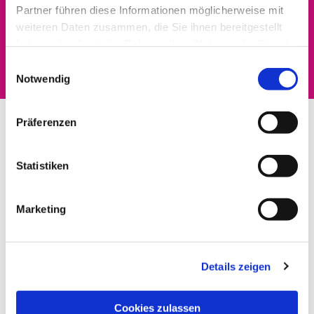
Partner führen diese Informationen möglicherweise mit
Dies könnte Sie auch
weiteren Daten zusammen, die Sie ihnen bereitgestellt
haben oder die sie im Rahmen Ihrer Nutzung der Dienste
interessieren
gesammelt haben.
Einwilligungsauswahl
Notwendig
Präferenzen
Statistiken
Marketing
Details zeigen
Cookies zulassen