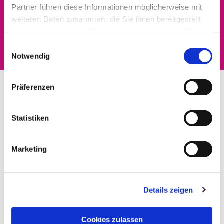
Partner führen diese Informationen möglicherweise mit
Dies könnte Sie auch
weiteren Daten zusammen, die Sie ihnen bereitgestellt
haben oder die sie im Rahmen Ihrer Nutzung der Dienste
interessieren
gesammelt haben.
Einwilligungsauswahl
Notwendig
Präferenzen
Statistiken
Marketing
Details zeigen
Cookies zulassen