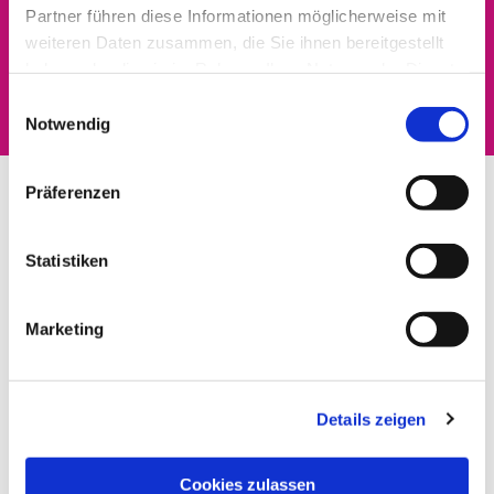
Partner führen diese Informationen möglicherweise mit
Dies könnte Sie auch
weiteren Daten zusammen, die Sie ihnen bereitgestellt
haben oder die sie im Rahmen Ihrer Nutzung der Dienste
interessieren
gesammelt haben.
Einwilligungsauswahl
Notwendig
Präferenzen
Statistiken
Marketing
Details zeigen
Cookies zulassen