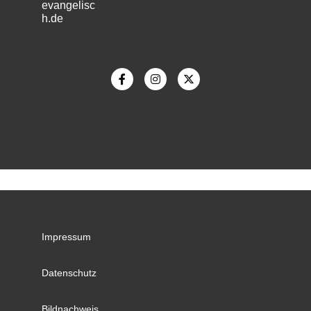
evangelisc
h.de
m
Impressum
Datenschutz
Bildnachweis