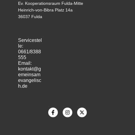
Ev. Kooperationsraum Fulda-Mitte
Heinrich-von-Bibra Platz 14a
36037 Fulda
Servicestel
le:
0661/8388
555
Email:
kontakt@g
emeinsam
evangelisc
h.de
m