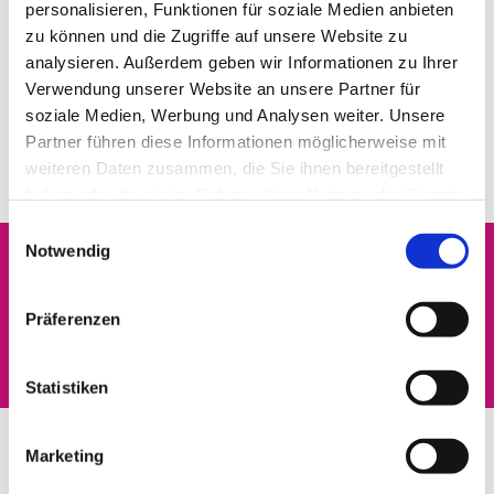
personalisieren, Funktionen für soziale Medien anbieten
besser vorbereitet. Sie kennen bereits wichtige
zu können und die Zugriffe auf unsere Website zu
biblische Geschichten, kirchliche Räume und
analysieren. Außerdem geben wir Informationen zu Ihrer
Grundformen des Glaubens — und können dadurch als
Verwendung unserer Website an unsere Partner für
Jugendliche leichter an das anknüpfen, was sie als
soziale Medien, Werbung und Analysen weiter. Unsere
Kinder erlebt haben.
Partner führen diese Informationen möglicherweise mit
weiteren Daten zusammen, die Sie ihnen bereitgestellt
haben oder die sie im Rahmen Ihrer Nutzung der Dienste
gesammelt haben.
Einwilligungsauswahl
Notwendig
Dies könnte Sie auch
Präferenzen
interessieren
Statistiken
Marketing