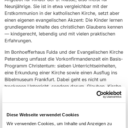
Neunjährige. Sie ist in etwa vergleichbar mit der
Erstkommunion in der katholischen Kirche, setzt aber
einen eigenen evangelischen Akzent: Die Kinder lernen
grundlegende Inhalte des christlichen Glaubens kennen
— kindgerecht, lebendig und mit vielen praktischen
Erfahrungen.
Im Bonhoefferhaus Fulda und der Evangelischen Kirche
Petersberg umfasst die Vorkonfirmandenzeit ein Basis-
Programm Christentum: sieben Unterrichtseinheiten,
eine Erkundung einer Kirche sowie einen Ausflug ins
Bibelmuseum Frankfurt. Dabei geht es nicht um
trockenen Unterricht, sondern darum, Glauben, Kirche,
Bibel, Taufe, Abendmahl, Gebet, Segen und
Gemeinschaft altersgemäß zu entdecken.
Die Erfahrung zeigt: Kinder, die die „Vorkonfi“
Diese Webseite verwendet Cookies
durchlaufen haben, sind später für den „richtigen“
Wir verwenden Cookies, um Inhalte und Anzeigen zu
Konfirmandenunterricht in der 8. Klasse deutlich