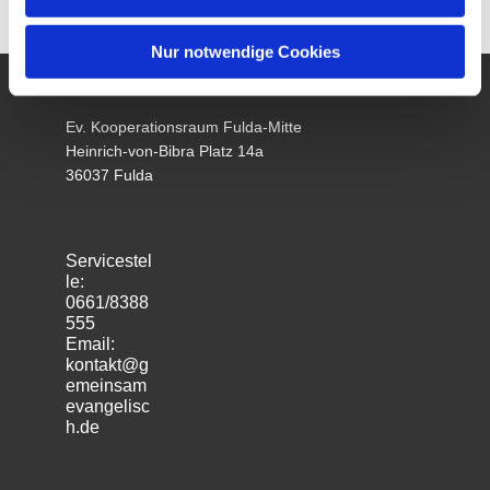
Nur notwendige Cookies
Ev. Kooperationsraum Fulda-Mitte
Heinrich-von-Bibra Platz 14a
36037 Fulda
Servicestel
le:
0661/8388
555
Email:
kontakt@g
emeinsam
evangelisc
h.de
m