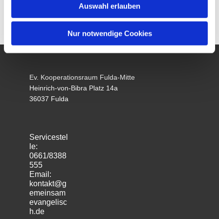
Auswahl erlauben
Nur notwendige Cookies
Ev. Kooperationsraum Fulda-Mitte
Heinrich-von-Bibra Platz 14a
36037 Fulda
Servicestel
le:
0661/8388
555
Email:
kontakt@g
emeinsam
evangelisc
h.de
m