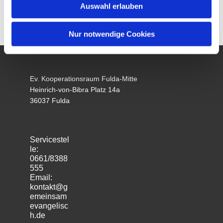
Auswahl erlauben
Nur notwendige Cookies
Ev. Kooperationsraum Fulda-Mitte
Heinrich-von-Bibra Platz 14a
36037 Fulda
Servicestel
le:
0661/8388
555
Email:
kontakt@g
emeinsam
evangelisc
h.de
m