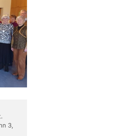
.
nn 3,