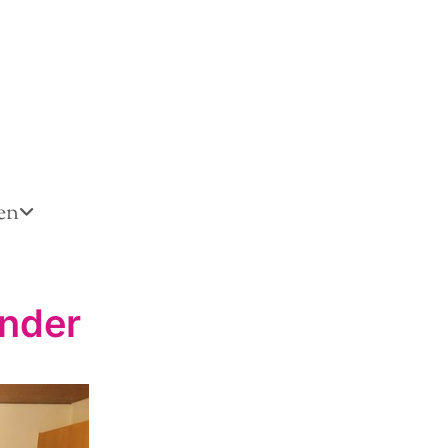
en
ander