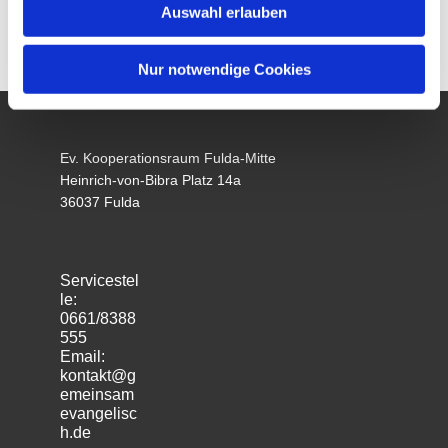
Auswahl erlauben
Nur notwendige Cookies
Ev. Kooperationsraum Fulda-Mitte
Heinrich-von-Bibra Platz 14a
36037 Fulda
Servicestel
le:
0661/8388
555
Email:
kontakt@g
emeinsam
evangelisc
h.de
m