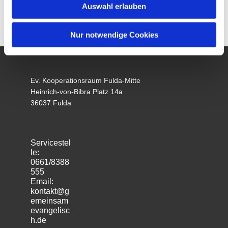
Auswahl erlauben
Nur notwendige Cookies
Ev. Kooperationsraum Fulda-Mitte
Heinrich-von-Bibra Platz 14a
36037 Fulda
Servicestel
le:
0661/8388
555
Email:
kontakt@g
emeinsam
evangelisc
h.de
m