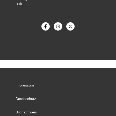
h.de
m
Impressum
Datenschutz
Bildnachweis