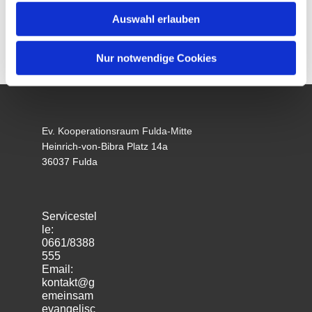
Auswahl erlauben
Nur notwendige Cookies
Ev. Kooperationsraum Fulda-Mitte
Heinrich-von-Bibra Platz 14a
36037 Fulda
Servicestel
le:
0661/8388
555
Email:
kontakt@g
emeinsam
evangelisc