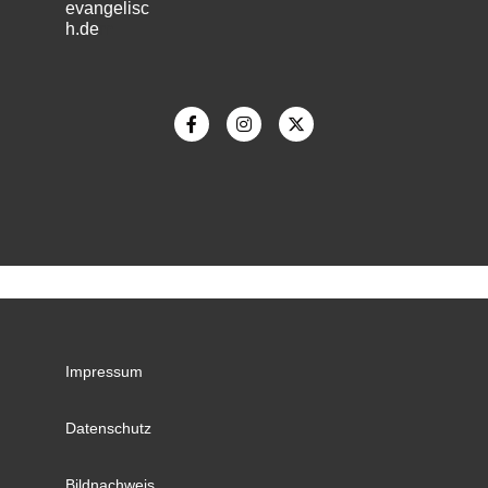
evangelisc
h.de
m
Impressum
Datenschutz
Bildnachweis