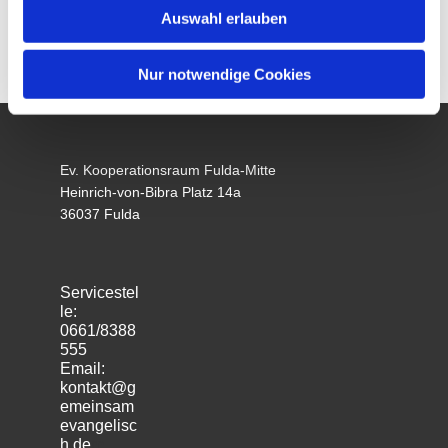
Auswahl erlauben
Nur notwendige Cookies
Ev. Kooperationsraum Fulda-Mitte
Heinrich-von-Bibra Platz 14a
36037 Fulda
Servicestel
le:
0661/8388
555
Email:
kontakt@g
emeinsam
evangelisc
h.de
m