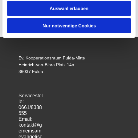
Auswahl erlauben
Nur notwendige Cookies
Ev. Kooperationsraum Fulda-Mitte
Heinrich-von-Bibra Platz 14a
36037 Fulda
Servicestel
le:
0661/8388
555
Email:
kontakt@g
emeinsam
evangelisc