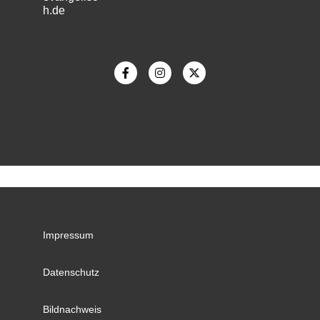
h.de
m
Impressum
Datenschutz
Bildnachweis