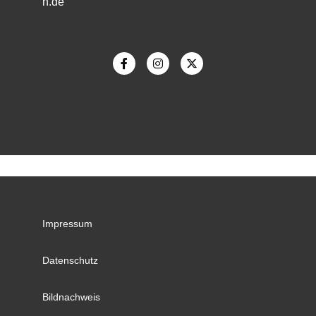
h.de
m
Impressum
Datenschutz
Bildnachweis