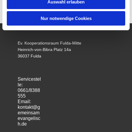
Auswahl erlauben
Nur notwendige Cookies
Ev. Kooperationsraum Fulda-Mitte
Heinrich-von-Bibra Platz 14a
36037 Fulda
Servicestel
le:
0661/8388
555
Email:
kontakt@g
emeinsam
evangelisc
h.de
m