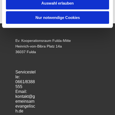
Auswahl erlauben
Nur notwendige Cookies
Ev. Kooperationsraum Fulda-Mitte
Heinrich-von-Bibra Platz 14a
36037 Fulda
Servicestel
le:
0661/8388
555
Email:
kontakt@g
emeinsam
evangelisc
h.de
m