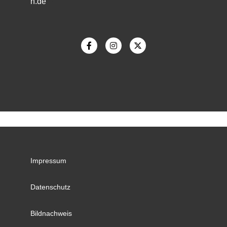
h.de
m
Impressum
Datenschutz
Bildnachweis