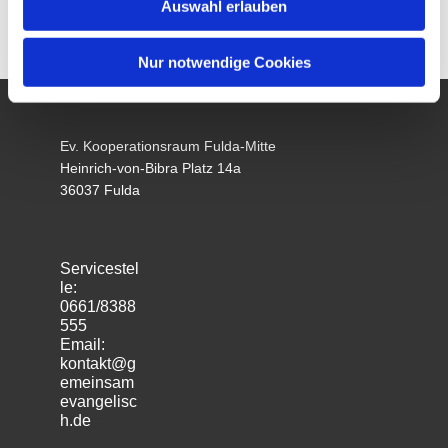
Auswahl erlauben
Nur notwendige Cookies
Ev. Kooperationsraum Fulda-Mitte
Heinrich-von-Bibra Platz 14a
36037 Fulda
Servicestel
le:
0661/8388
555
Email:
kontakt@g
emeinsam
evangelisc
h.de
m