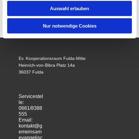
Auswahl erlauben
Nur notwendige Cookies
Ev. Kooperationsraum Fulda-Mitte
Heinrich-von-Bibra Platz 14a
36037 Fulda
Servicestel
le:
0661/8388
555
Email:
kontakt@g
emeinsam
evangelisc