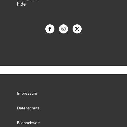
h.de
m
Impressum
Datenschutz
Bildnachweis