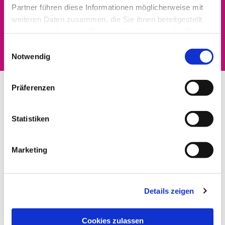
Partner führen diese Informationen möglicherweise mit
Dies könnte Sie auch
weiteren Daten zusammen, die Sie ihnen bereitgestellt
haben oder die sie im Rahmen Ihrer Nutzung der Dienste
interessieren
gesammelt haben.
Einwilligungsauswahl
Notwendig
Präferenzen
Statistiken
Marketing
Details zeigen
Cookies zulassen