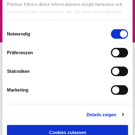
Partner führen diese Informationen möglicherweise mit
Dies könnte Sie auch
weiteren Daten zusammen, die Sie ihnen bereitgestellt
haben oder die sie im Rahmen Ihrer Nutzung der Dienste
interessieren
gesammelt haben.
Einwilligungsauswahl
Notwendig
Präferenzen
Statistiken
Marketing
Details zeigen
Cookies zulassen