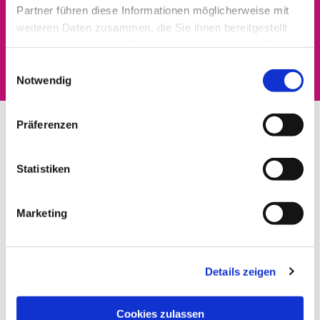
Partner führen diese Informationen möglicherweise mit
Dies könnte Sie auch
weiteren Daten zusammen, die Sie ihnen bereitgestellt
haben oder die sie im Rahmen Ihrer Nutzung der Dienste
interessieren
gesammelt haben.
Einwilligungsauswahl
Notwendig
Präferenzen
Statistiken
Marketing
Details zeigen
Cookies zulassen