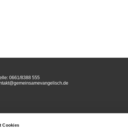
elle: 0661/8388 555
ontakt@gemeinsamevangelisch.de
m
t Cookies