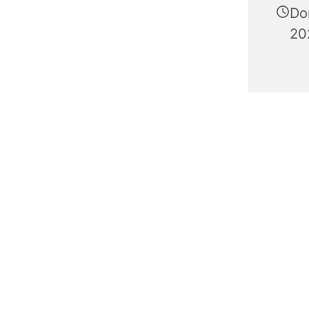
Don
20