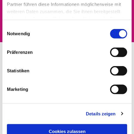
Partner führen diese Informationen möglicherweise mit
Dies könnte Sie auch
weiteren Daten zusammen, die Sie ihnen bereitgestellt
haben oder die sie im Rahmen Ihrer Nutzung der Dienste
interessieren
gesammelt haben.
Einwilligungsauswahl
Notwendig
Präferenzen
Statistiken
Marketing
Details zeigen
Cookies zulassen