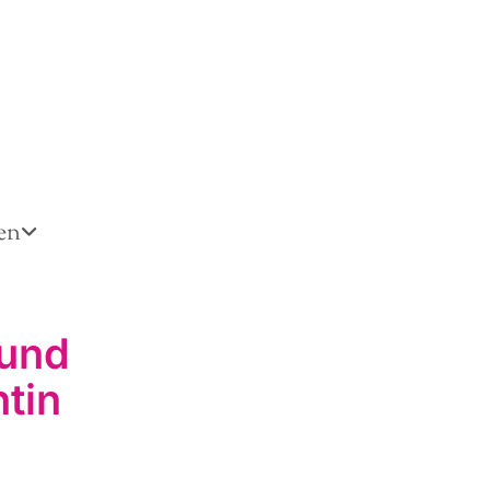
en
 und
tin