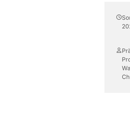
So
20
Pr
Pr
Wa
Chr