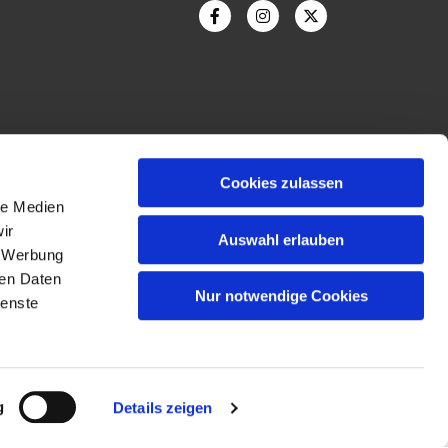
Cookies zulassen
le Medien
ir
Auswahl erlauben
Bildnachweis
, Werbung
ren Daten
Nur notwendige Cookies
ienste
g
Details zeigen