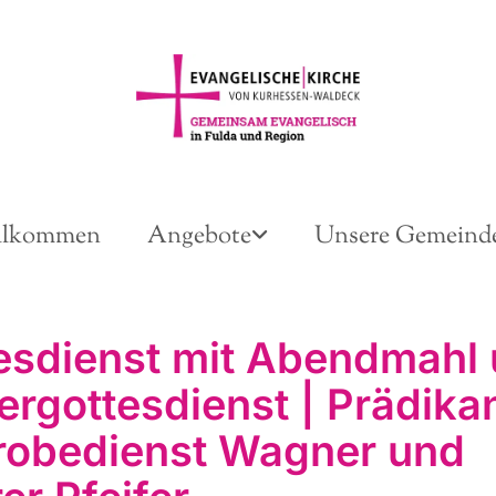
llkommen
Angebote
Unsere Gemeind
esdienst mit Abendmahl
ergottesdienst | Prädikan
robedienst Wagner und