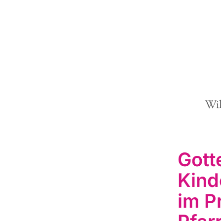
Wi
Gott
Kind
im P