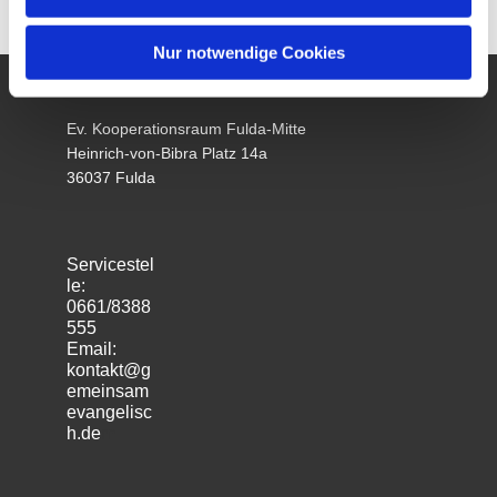
Nur notwendige Cookies
Ev. Kooperationsraum Fulda-Mitte
Heinrich-von-Bibra Platz 14a
36037 Fulda
Servicestel
le:
0661/8388
555
Email:
kontakt@g
emeinsam
evangelisc
h.de
m