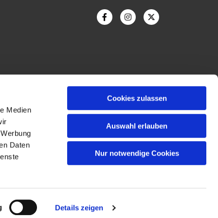
Cookies zulassen
le Medien
ir
Auswahl erlauben
Bildnachweis
, Werbung
ren Daten
Nur notwendige Cookies
ienste
g
Details zeigen