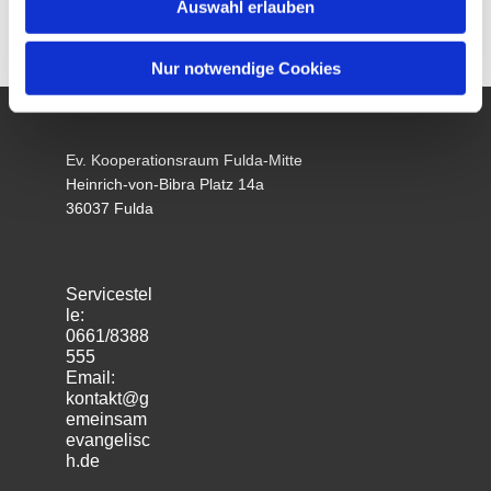
Auswahl erlauben
Nur notwendige Cookies
Ev. Kooperationsraum Fulda-Mitte
Heinrich-von-Bibra Platz 14a
36037 Fulda
Servicestel
le:
0661/8388
555
Email:
kontakt@g
emeinsam
evangelisc
h.de
m