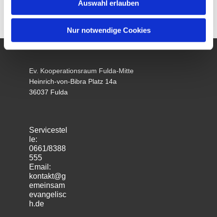
Auswahl erlauben
Nur notwendige Cookies
Ev. Kooperationsraum Fulda-Mitte
Heinrich-von-Bibra Platz 14a
36037 Fulda
Servicestel
le:
0661/8388
555
Email:
kontakt@g
emeinsam
evangelisc
h.de
m