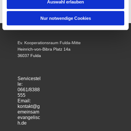
Auswahl erlauben
Nur notwendige Cookies
Ev. Kooperationsraum Fulda-Mitte
Heinrich-von-Bibra Platz 14a
36037 Fulda
Servicestel
le:
0661/8388
555
Email:
kontakt@g
emeinsam
evangelisc
h.de
m