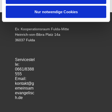
Nur notwendige Cookies
Ev. Kooperationsraum Fulda-Mitte
Heinrich-von-Bibra Platz 14a
36037 Fulda
Servicestel
le:
0661/8388
555
Email:
kontakt@g
emeinsam
evangelisc
h.de
m