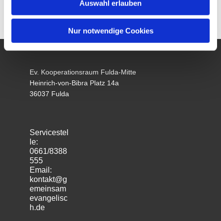
Auswahl erlauben
Nur notwendige Cookies
Ev. Kooperationsraum Fulda-Mitte
Heinrich-von-Bibra Platz 14a
36037 Fulda
Servicestel
le:
0661/8388
555
Email:
kontakt@g
emeinsam
evangelisc
h.de
m