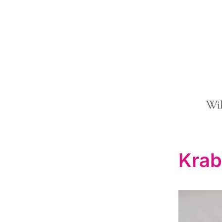
Wi
Krab