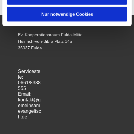
Nur notwendige Cookies
Ev. Kooperationsraum Fulda-Mitte
Heinrich-von-Bibra Platz 14a
36037 Fulda
Servicestel
le:
0661/8388
555
Email:
kontakt@g
emeinsam
evangelisc
h.de
m