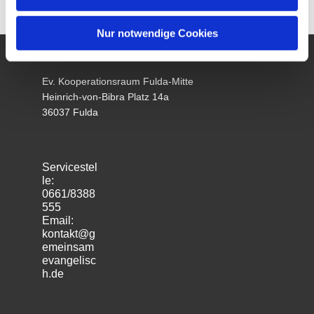
Nur notwendige Cookies
Ev. Kooperationsraum Fulda-Mitte
Heinrich-von-Bibra Platz 14a
36037 Fulda
Servicestel
le:
0661/8388
555
Email:
kontakt@g
emeinsam
evangelisc
h.de
m