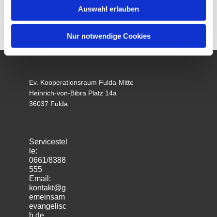
Auswahl erlauben
Nur notwendige Cookies
Ev. Kooperationsraum Fulda-Mitte
Heinrich-von-Bibra Platz 14a
36037 Fulda
Servicestel
le:
0661/8388
555
Email:
kontakt@g
emeinsam
evangelisc
h.de
m