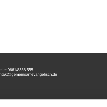
elle: 0661/8388 555
ontakt@gemeinsamevangelisch.de
m