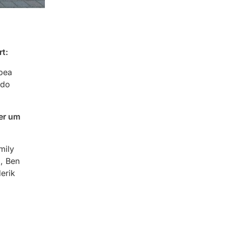
t:
abea
rdo
er um
mily
, Ben
erik