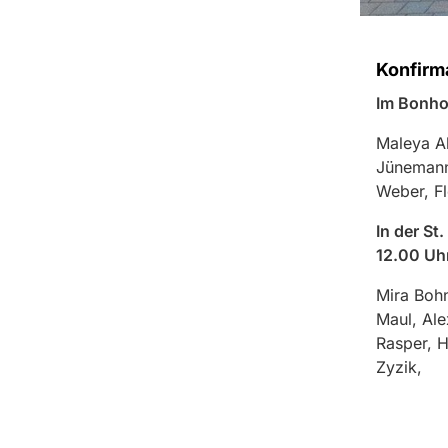
Konfirm
Im Bonho
Maleya Al
Jünemann
Weber, Fl
In der S
12.00 Uhr
Mira Bohn
Maul, Ale
Rasper, H
Zyzik,