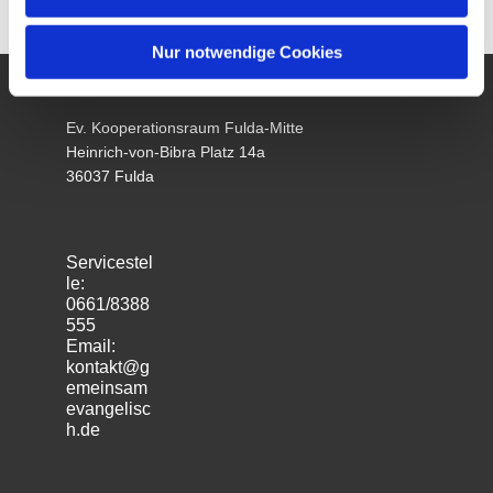
Nur notwendige Cookies
Ev. Kooperationsraum Fulda-Mitte
Heinrich-von-Bibra Platz 14a
36037 Fulda
Servicestel
le:
0661/8388
555
Email:
kontakt@g
emeinsam
evangelisc
h.de
m