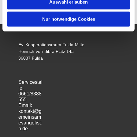
Auswahl erlauben
Nur notwendige Cookies
Ev. Kooperationsraum Fulda-Mitte
Heinrich-von-Bibra Platz 14a
36037 Fulda
Servicestel
le:
0661/8388
555
Email:
kontakt@g
emeinsam
evangelisc
h.de
m