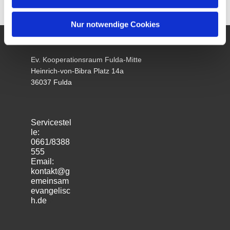
Nur notwendige Cookies
Ev. Kooperationsraum Fulda-Mitte
Heinrich-von-Bibra Platz 14a
36037 Fulda
Servicestel
le:
0661/8388
555
Email:
kontakt@g
emeinsam
evangelisc
h.de
m