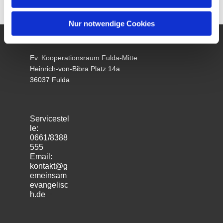
Nur notwendige Cookies
Ev. Kooperationsraum Fulda-Mitte
Heinrich-von-Bibra Platz 14a
36037 Fulda
Servicestel
le:
0661/8388
555
Email:
kontakt@g
emeinsam
evangelisc
h.de
m