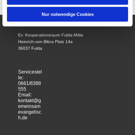
Nur notwendige Cookies
Ev. Kooperationsraum Fulda-Mitte
Heinrich-von-Bibra Platz 14a
36037 Fulda
Servicestel
le:
0661/8388
555
Email:
kontakt@g
emeinsam
evangelisc
h.de
m