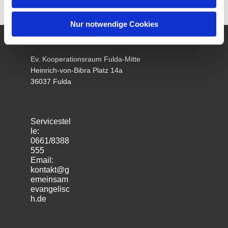
Nur notwendige Cookies
Ev. Kooperationsraum Fulda-Mitte
Heinrich-von-Bibra Platz 14a
36037 Fulda
Servicestel
le:
0661/8388
555
Email:
kontakt@g
emeinsam
evangelisc
h.de
m